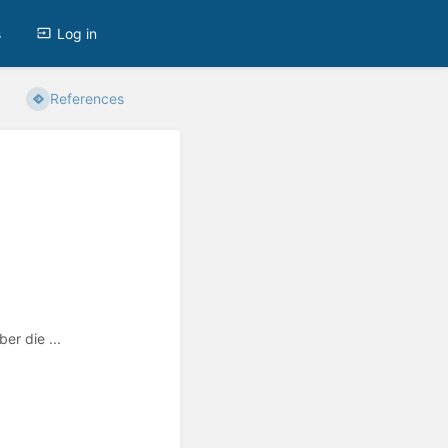
s
Log in
References
er die ...