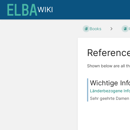
WIKI
Books
Referenc
Shown below are all th
Wichtige Inf
Länderbezogene Inf
Sehr geehrte Damen un