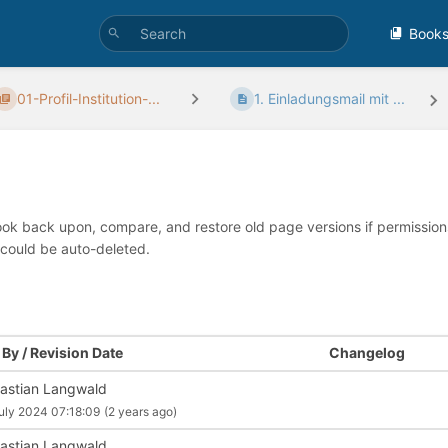
Book
01-Profil-Institution-...
1. Einladungsmail mit ...
look back upon, compare, and restore old page versions if permissions 
 could be auto-deleted.
By / Revision Date
Changelog
astian Langwald
uly 2024 07:18:09
(2 years ago)
astian Langwald