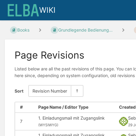
WIKI
Books
Grundlegende Bedienung...
Page Revisions
Listed below are all the past revisions of this page. You can 
here since, depending on system configuration, old revisions
Sort
Revision Number
#
Page Name / Editor Type
Created 
1. Einladungsmail mit Zugangslink
Seb
7
(
WYSIWYG)
29 J
1. Einladungsmail mit Zugangslink
Seb