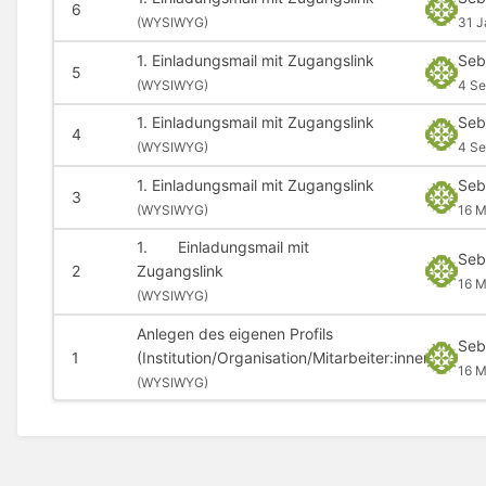
6
(
WYSIWYG)
31 J
1. Einladungsmail mit Zugangslink
Seb
5
(
WYSIWYG)
4 Se
1. Einladungsmail mit Zugangslink
Seb
4
(
WYSIWYG)
4 Se
1. Einladungsmail mit Zugangslink
Seb
3
(
WYSIWYG)
16 M
1. Einladungsmail mit
Seb
2
Zugangslink
16 
(
WYSIWYG)
Anlegen des eigenen Profils
Seb
1
(Institution/Organisation/Mitarbeiter:innen)
16 M
(
WYSIWYG)