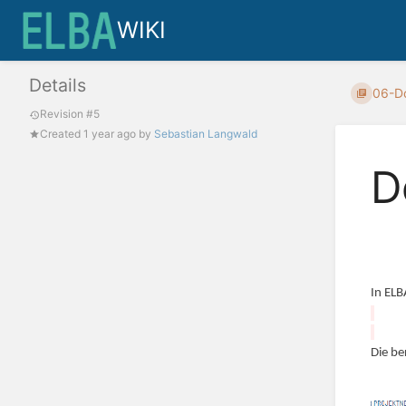
WIKI
Details
06-Do
Revision #5
Created
1 year ago
by
Sebastian Langwald
D
In ELB
Die be