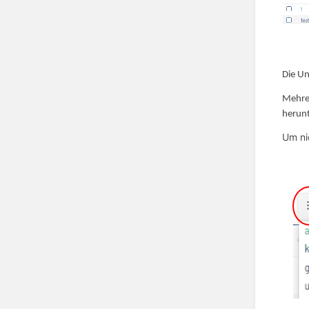
Die U
Mehrer
herunt
Um ni