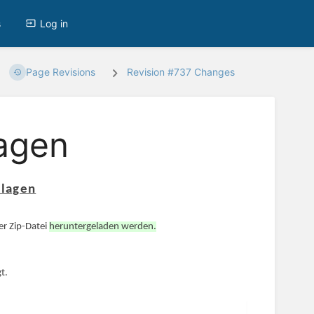
s
Log in
Page Revisions
Revision #737 Changes
agen
lagen
er Zip-Datei
heruntergeladen werden.
t.