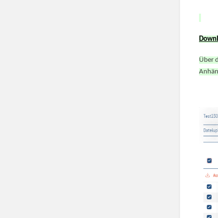
Down
Über d
Anhän