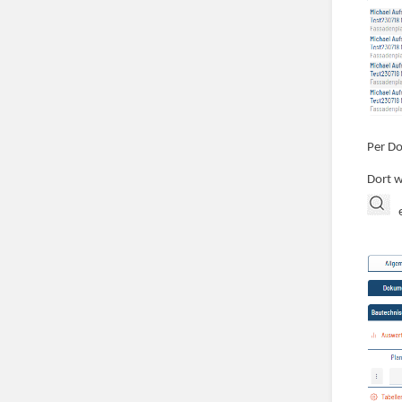
Per Do
Dort w
er