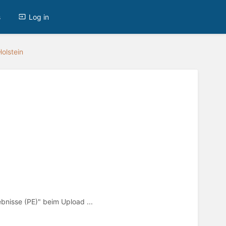
s
Log in
olstein
bnisse (PE)" beim Upload ...