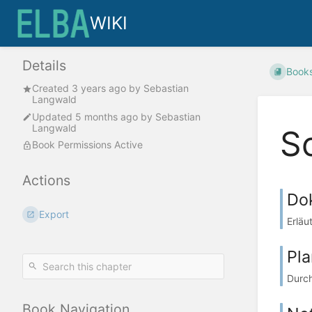
WIKI
Details
Book
Created
3 years ago
by
Sebastian
Langwald
Updated
5 months ago
by
Sebastian
Langwald
S
Book Permissions Active
Actions
Do
Export
Erläu
Pla
Durch
Book Navigation