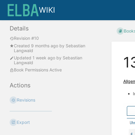
WIKI
Details
Book
Revision #10
Created
9 months ago
by
Sebastian
Langwald
1
Updated
1 week ago
by
Sebastian
Langwald
Book Permissions Active
Allge
Actions
I
Revisions
Export